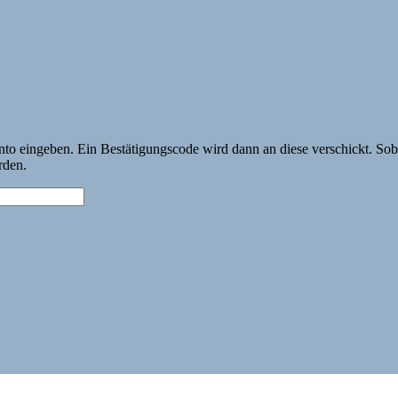
nto eingeben. Ein Bestätigungscode wird dann an diese verschickt. Sob
rden.